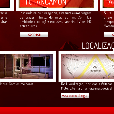
TUTANCAMON
A
ecisa
Inspirado na cultura egípcia, esta suite é uma viagem
Suíte 
der e
de prazer infinito, do início ao fim. Com luz
difere
strar
ambiente, decorações exclusiva, banheira, TV de LED
inesqu
entre outros...
Moment
s Motel. Com os melhores
Fácil localização, por vias asfaltad
Motel. E tenha uma noite inesquecível